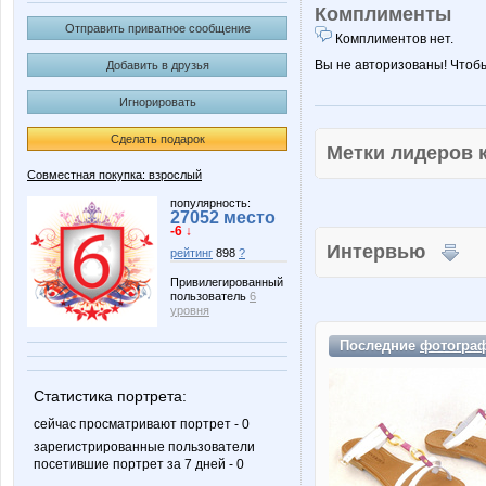
Комплименты
Отправить приватное сообщение
Комплиментов нет.
Вы не авторизованы! Чтоб
Добавить в друзья
Игнорировать
Сделать подарок
Метки лидеров
Совместная покупка: взрослый
популярность:
27052 место
-6 ↓
Интервью
рейтинг
898
?
Привилегированный
пользователь
6
уровня
Последние
фотогра
Статистика портрета:
сейчас просматривают портрет - 0
зарегистрированные пользователи
посетившие портрет за 7 дней - 0