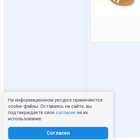
На информационном ресурсе применяются
Статистика портрета:
cookie-файлы. Оставаясь на сайте, вы
подтверждаете свое
согласие
на их
сейчас просматривают портрет - 0
использование.
зарегистрированные пользователи
посетившие портрет за 7 дней - 0
Согласен