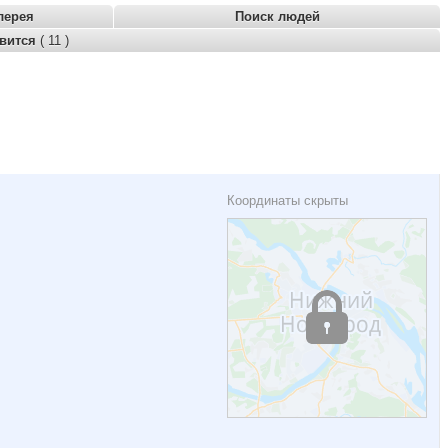
лерея
Поиск людей
авится
( 11 )
Координаты скрыты