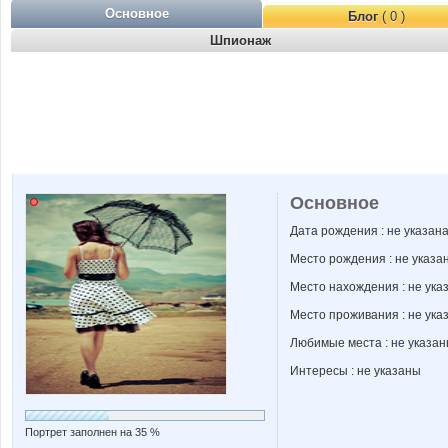
Основное
Блог
( 0 )
Шпионаж
Основное
Дата рождения : не указан
Место рождения : не указа
Место нахождения : не ука
Место проживания : не ука
Любимые места : не указа
Интересы : не указаны
Портрет заполнен на 35 %