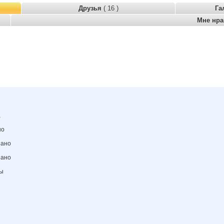
Друзья
( 16 )
Га
Мне нр
а
но
зано
зано
ны