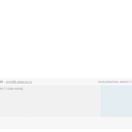
jik
:
myrejik.www.nn.ru
пользователь имеет 
е 1 года назад